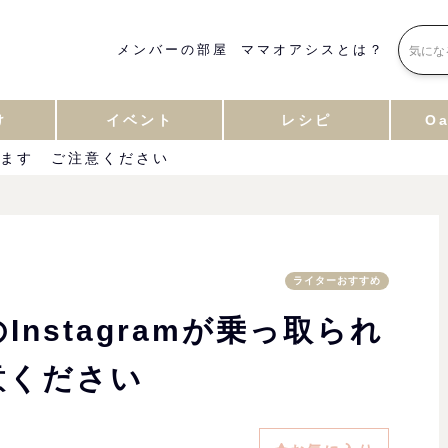
メンバーの部屋
ママオアシスとは？
け
イベント
レシピ
Oa
ています ご注意ください
ライターおすすめ
nstagramが乗っ取られ
意ください