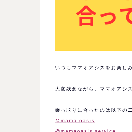
いつもママオアシスをお楽し
大変残念ながら、ママオアシ
乗っ取りに合ったのは以下の
＠mama.oasis
@mamaoasis.service