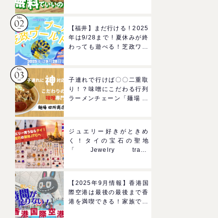
ろば」へGO！混雑状況や
子どもの反応までリアルレ
ポ＠イオンモール四條畷
【福井】まだ行ける ! 2025
年は9/28まで ! 夏休みが終
わっても遊べる！芝政ワー
ルドのプールで一日遊びつ
くそう！
子連れで行けば〇〇二重取
り！？味噌にこだわる行列
ラーメンチェーン「麺場 田
所商店」をママにおすすめ
したい理由
ジュエリー好きがときめ
く！タイの宝石の聖地
「Jewelry trade
center(ジュエリートレー
ドセンター)」
【2025年9月情報】香港国
際空港は最後の最後まで香
港を満喫できる！家族で楽
しむグルメ＆おみやげスポ