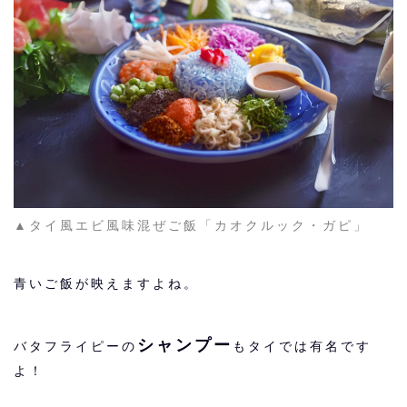
▲タイ風エビ風味混ぜご飯「カオクルック・ガピ」
青いご飯が映えますよね。
シャンプー
バタフライピーの
もタイでは有名です
よ！