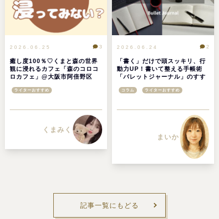
3
2
2026.06.25
2026.06.24
癒し度100％♡くまと森の世界
「書く」だけで頭スッキリ、行
観に浸れるカフェ「森のコロコ
動力UP！書いて整える手帳術
ロカフェ」@大阪市阿倍野区
「バレットジャーナル」のすす
め
ライターおすすめ
コラム
ライターおすすめ
くまみく
まいか
記事一覧にもどる