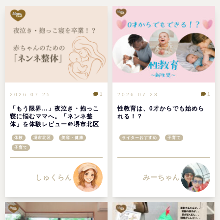
1
1
2026.07.25
2026.07.23
「もう限界…」夜泣き・抱っこ
性教育は、0才からでも始めら
寝に悩むママへ。「ネンネ整
れる！？
体」を体験レビュー＠堺市北区
体験
堺市北区
美容・健康
ライターおすすめ
子育て
子育て
しゅくらん
みーちゃん