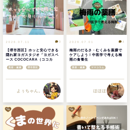
3
4
2026.07.11
2026.07.01
【堺市西区】ホッと安心できる
梅雨のだるさ・むくみを薬膳で
隠れ家ヨガスタジオ「ヨガスペ
ケアしよう！中医学で考える梅
ース COCOCARA（ココカ
雨の食養生
ラ）」で心身ともにリフレッシ
美容・健康
堺市西区
美容・健康
ママコラム
ュ！
よぅちゃん。
ほほほ