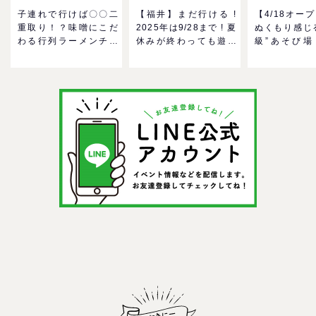
子連れで行けば〇〇二
【福井】まだ行ける !
【4/18オー
重取り！？味噌にこだ
2025年は9/28まで ! 夏
ぬくもり感じ
わる行列ラーメンチェ
休みが終わっても遊べ
級”あそび場
ーン「麺場 田所商店」
る！芝政ワールドのプ
MokuMok
をママにおすすめした
ールで一日遊びつくそ
GO！混雑状
い理由
う！
の反応までリ
＠イオンモー