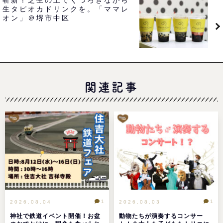
斬新！芝生の上でくつろぎながら
生タピオカドリンクを。「ママレ
オン」＠堺市中区
関連記事
1
1
2026.08.04
2026.08.03
神社で鉄道イベント開催！お盆
動物たちが演奏するコンサー