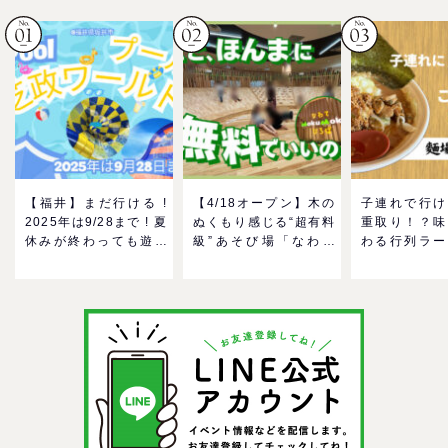
【福井】まだ行ける !
【4/18オープン】木の
子連れで行け
2025年は9/28まで ! 夏
ぬくもり感じる“超有料
重取り！？味
休みが終わっても遊べ
級”あそび場「なわて
わる行列ラー
る！芝政ワールドのプ
MokuMokuひろば」へ
ーン「麺場 
ールで一日遊びつくそ
GO！混雑状況や子ども
をママにおす
う！
の反応までリアルレポ
い理由
＠イオンモール四條畷