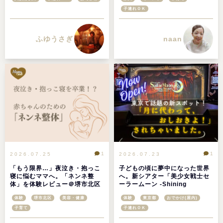
子連れＯＫ
ふゆうさぎ
naan
1
1
2026.07.25
2026.07.23
「もう限界…」夜泣き・抱っこ
子どもの頃に夢中になった世界
寝に悩むママへ。「ネンネ整
へ。新シアター「美少女戦士セ
体」を体験レビュー＠堺市北区
ーラームーン -Shining
Theater（シャイニングシアタ
体験
堺市北区
美容・健康
体験
東京都
おでかけ(屋内)
ー）Shinagawa Tokyo-」を体
験！＠東京品川区
子育て
子連れＯＫ