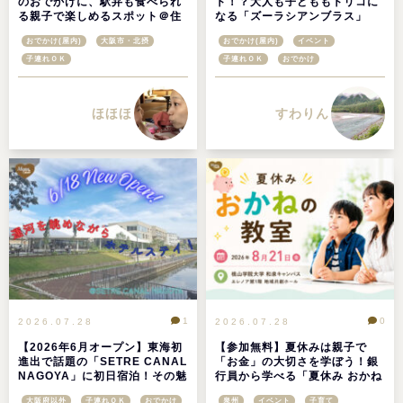
のおでかけに、駅弁も食べられ
ト！？大人も子どももトリコに
る親子で楽しめるスポット＠住
なる「ズーラシアンブラス」
吉大社鉄道フェア2026
おでかけ(屋内)
大阪市・北摂
おでかけ(屋内)
イベント
子連れＯＫ
子連れＯＫ
おでかけ
ほほほ
すわりん
1
0
2026.07.28
2026.07.28
【2026年6月オープン】東海初
【参加無料】夏休みは親子で
進出で話題の「SETRE CANAL
「お金」の大切さを学ぼう！銀
NAGOYA」に初日宿泊！その魅
行員から学べる「夏休み おかね
力を徹底レポ＠愛知県名古屋市
の教室」が桃山学院大学で開催
大阪府以外
子連れＯＫ
おでかけ
泉州
イベント
子育て