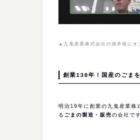
▲九鬼産業株式会社の浦井様にオ
創業138年！国産のごま
明治19年に創業の九鬼産業株
る
ごまの製造・販売
の会社で