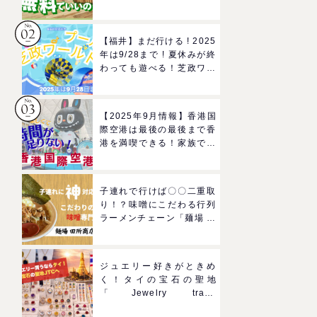
ろば」へGO！混雑状況や
子どもの反応までリアルレ
ポ＠イオンモール四條畷
【福井】まだ行ける ! 2025
年は9/28まで ! 夏休みが終
わっても遊べる！芝政ワー
ルドのプールで一日遊びつ
くそう！
【2025年9月情報】香港国
際空港は最後の最後まで香
港を満喫できる！家族で楽
しむグルメ＆おみやげスポ
ットを紹介
子連れで行けば〇〇二重取
り！？味噌にこだわる行列
ラーメンチェーン「麺場 田
所商店」をママにおすすめ
したい理由
ジュエリー好きがときめ
く！タイの宝石の聖地
「Jewelry trade
center(ジュエリートレー