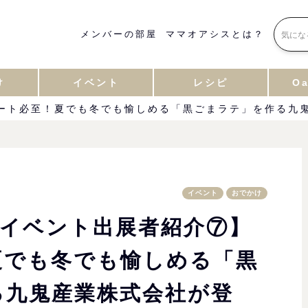
メンバーの部屋
ママオアシスとは？
け
イベント
レシピ
Oa
ピート必至！夏でも冬でも愉しめる「黒ごまラテ」を作る九
イベント
おでかけ
人イベント出展者紹介⑦】
夏でも冬でも愉しめる「黒
る九鬼産業株式会社が登