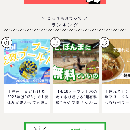
ランキング
【福井】まだ行ける !
【4/18オープン】木の
子連れで行け
2025年は9/28まで ! 夏
ぬくもり感じる“超有料
重取り！？味
休みが終わっても遊べ
級”あそび場「なわて
わる行列ラー
る！芝政ワールドのプ
MokuMokuひろば」へ
ーン「麺場 
ールで一日遊びつくそ
GO！混雑状況や子ども
をママにおす
う！
の反応までリアルレポ
い理由
＠イオンモール四條畷