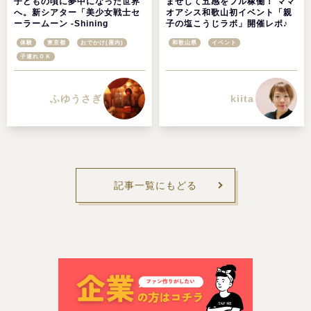
子どもの頃に夢中になった世界
まぜして五感をフル稼働！ ママ
へ。新シアター「美少女戦士セ
オアシス和歌山初イベント「親
ーラームーン -Shining
子の塩こうじラボ」開催レポ♪
Theater（シャイニングシアタ
体験
東京都
おでかけ(屋内)
和歌山県
イベント
ー）Shinagawa Tokyo-」を体
験！＠東京品川区
子連れＯＫ
ふゆうさぎ
kiita
記事一覧にもどる