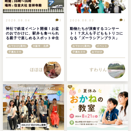
1
1
2026.08.04
2026.08.03
神社で鉄道イベント開催！お盆
動物たちが演奏するコンサー
のおでかけに、駅弁も食べられ
ト！？大人も子どももトリコに
る親子で楽しめるスポット＠住
なる「ズーラシアンブラス」
吉大社鉄道フェア2026
おでかけ(屋内)
大阪市・北摂
おでかけ(屋内)
イベント
子連れＯＫ
子連れＯＫ
おでかけ
ほほほ
すわりん