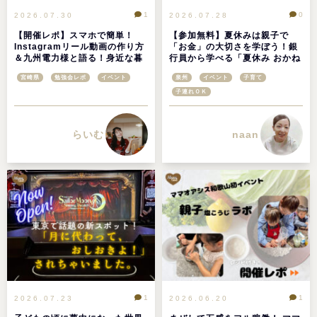
1
0
2026.07.30
2026.07.28
【開催レポ】スマホで簡単！
【参加無料】夏休みは親子で
Instagramリール動画の作り方
「お金」の大切さを学ぼう！銀
＆九州電力様と語る！身近な暮
行員から学べる「夏休み おかね
らしと未来のエネルギー＠
の教室」が桃山学院大学で開催
宮崎県
勉強会レポ
イベント
泉州
イベント
子育て
ATOMica宮崎
子連れＯＫ
らいむ
naan
1
1
2026.07.23
2026.06.20