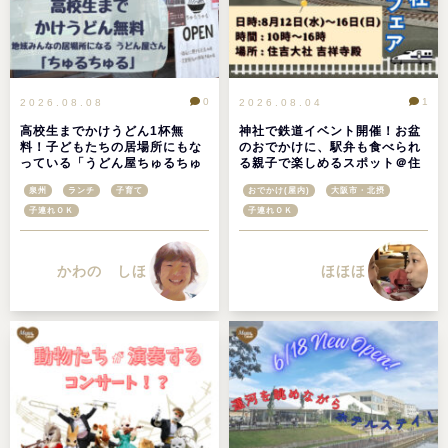
0
1
2026.08.08
2026.08.04
高校生までかけうどん1杯無
神社で鉄道イベント開催！お盆
料！子どもたちの居場所にもな
のおでかけに、駅弁も食べられ
っている「うどん屋ちゅるちゅ
る親子で楽しめるスポット＠住
る」＠大阪府高石市
吉大社鉄道フェア2026
泉州
ランチ
子育て
おでかけ(屋内)
大阪市・北摂
子連れＯＫ
子連れＯＫ
かわの しほ
ほほほ