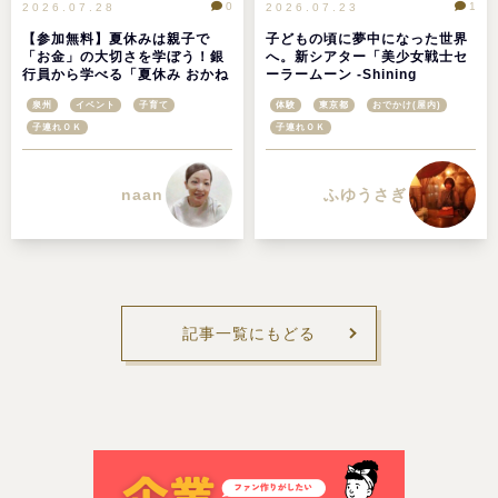
0
1
2026.07.28
2026.07.23
【参加無料】夏休みは親子で
子どもの頃に夢中になった世界
「お金」の大切さを学ぼう！銀
へ。新シアター「美少女戦士セ
行員から学べる「夏休み おかね
ーラームーン -Shining
の教室」が桃山学院大学で開催
Theater（シャイニングシアタ
泉州
イベント
子育て
体験
東京都
おでかけ(屋内)
ー）Shinagawa Tokyo-」を体
験！＠東京品川区
子連れＯＫ
子連れＯＫ
naan
ふゆうさぎ
記事一覧にもどる