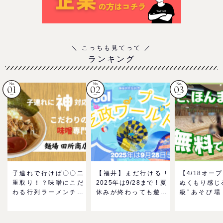
ランキング
子連れで行けば〇〇二
【福井】まだ行ける !
【4/18オー
重取り！？味噌にこだ
2025年は9/28まで ! 夏
ぬくもり感じ
わる行列ラーメンチェ
休みが終わっても遊べ
級”あそび場
ーン「麺場 田所商店」
る！芝政ワールドのプ
MokuMok
をママにおすすめした
ールで一日遊びつくそ
GO！混雑状
い理由
う！
の反応までリ