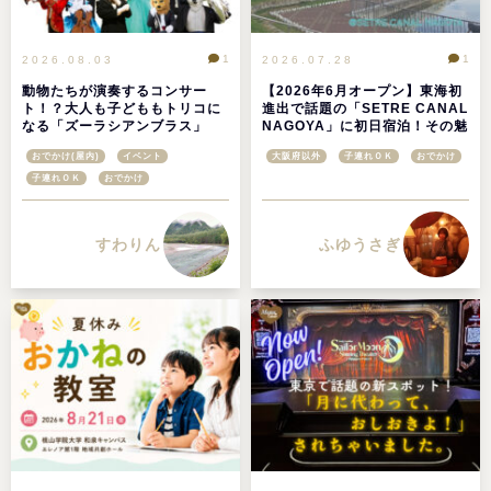
1
1
2026.08.03
2026.07.28
動物たちが演奏するコンサー
【2026年6月オープン】東海初
ト！？大人も子どももトリコに
進出で話題の「SETRE CANAL
なる「ズーラシアンブラス」
NAGOYA」に初日宿泊！その魅
力を徹底レポ＠愛知県名古屋市
おでかけ(屋内)
イベント
大阪府以外
子連れＯＫ
おでかけ
子連れＯＫ
おでかけ
すわりん
ふゆうさぎ