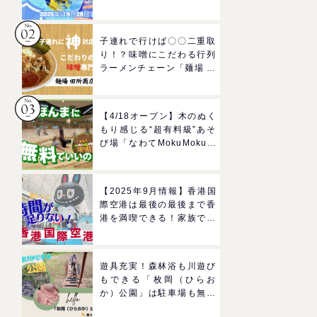
ルドのプールで一日遊びつ
くそう！
子連れで行けば〇〇二重取
り！？味噌にこだわる行列
ラーメンチェーン「麺場 田
所商店」をママにおすすめ
したい理由
【4/18オープン】木のぬく
もり感じる“超有料級”あそ
び場「なわてMokuMokuひ
ろば」へGO！混雑状況や
子どもの反応までリアルレ
ポ＠イオンモール四條畷
【2025年9月情報】香港国
際空港は最後の最後まで香
港を満喫できる！家族で楽
しむグルメ＆おみやげスポ
ットを紹介
遊具充実！森林浴も川遊び
もできる「枚岡（ひらお
か）公園」は駐車場も無料
で駅からも近い！＠東大阪