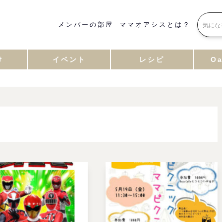
メンバーの部屋
ママオアシスとは？
け
イベント
レシピ
Oa