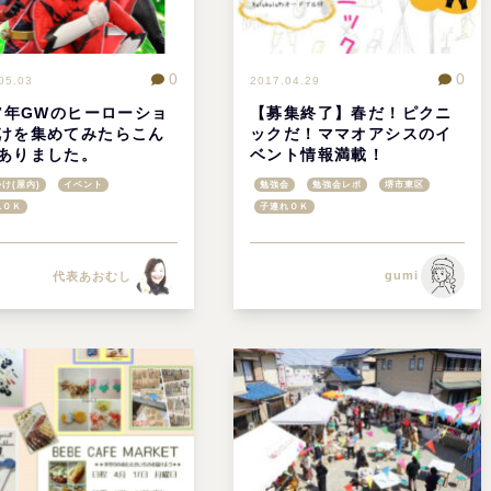
0
0
05.03
2017.04.29
17年GWのヒーローショ
【募集終了】春だ！ピクニ
けを集めてみたらこん
ックだ！ママオアシスのイ
ありました。
ベント情報満載！
け(屋内)
イベント
勉強会
勉強会レポ
堺市東区
れＯＫ
子連れＯＫ
gumi
代表あおむし