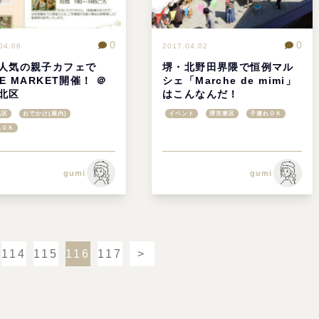
0
0
04.06
2017.04.02
人気の親子カフェで
堺・北野田界隈で恒例マル
BE MARKET開催！ ＠
シェ「Marche de mimi」
北区
はこんなんだ！
北区
おでかけ(屋内)
イベント
堺市東区
子連れＯＫ
れＯＫ
gumi
gumi
114
115
116
117
>