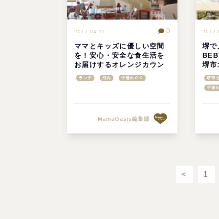
0
2017.04.11
2017.
ママとキッズに優しい空間
堺で
を！安心・安全な食生活を
BE
お届けするオレンジカウン
堺市
ティカフェ＠富田林
ランチ
河内
子連れＯＫ
堺市
子連
MamaOasis編集部
<
1