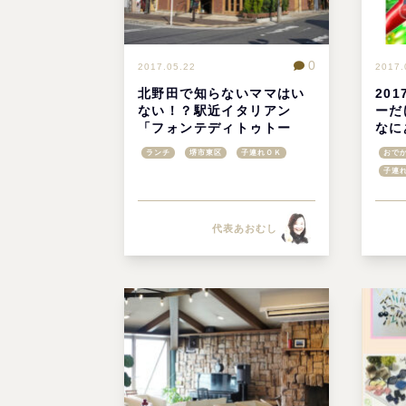
0
2017.05.22
2017.
北野田で知らないママはい
20
ない！？駅近イタリアン
ーだ
「フォンテディトゥトー
なに
レ」
ランチ
堺市東区
子連れＯＫ
おでか
子連
代表あおむし