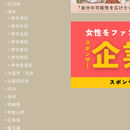
北河内
堺市
堺市堺区
堺市中区
堺市北区
堺市南区
堺市東区
堺市西区
堺市美原区
大阪市・北摂
大阪府以外
河内
泉州
宮崎県
和歌山県
広島県
東京都