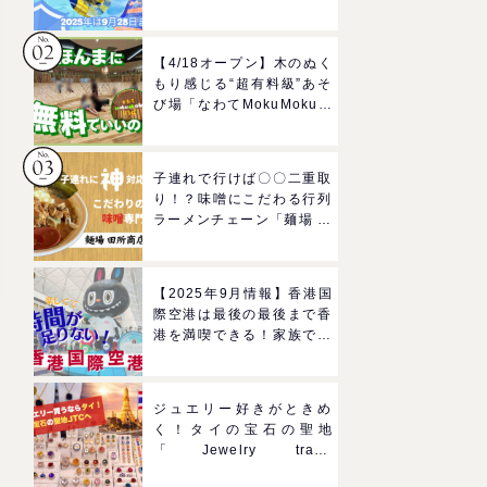
ルドのプールで一日遊びつ
くそう！
【4/18オープン】木のぬく
もり感じる“超有料級”あそ
び場「なわてMokuMokuひ
ろば」へGO！混雑状況や
子どもの反応までリアルレ
ポ＠イオンモール四條畷
子連れで行けば〇〇二重取
り！？味噌にこだわる行列
ラーメンチェーン「麺場 田
所商店」をママにおすすめ
したい理由
【2025年9月情報】香港国
際空港は最後の最後まで香
港を満喫できる！家族で楽
しむグルメ＆おみやげスポ
ットを紹介
ジュエリー好きがときめ
く！タイの宝石の聖地
「Jewelry trade
center(ジュエリートレー