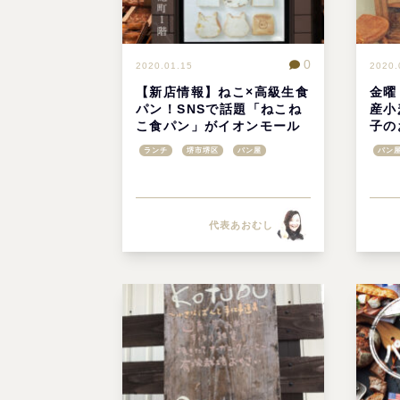
0
2020.01.15
2020.
【新店情報】ねこ×高級生食
金曜
パン！SNSで話題「ねこね
産小
こ食パン」がイオンモール
子の
堺鉄砲町に大阪初出店
駅近
ランチ
堺市堺区
パン屋
パン
代表あおむし