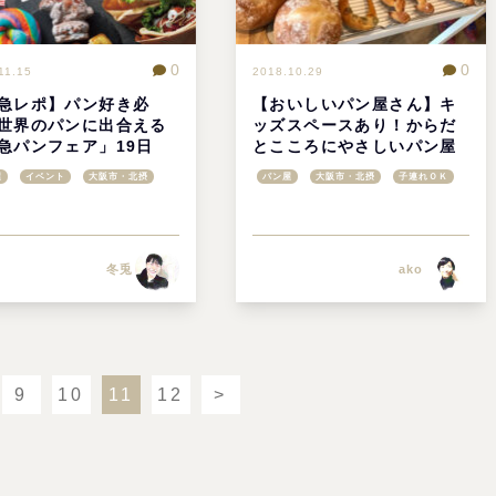
0
0
11.15
2018.10.29
急レポ】パン好き必
【おいしいパン屋さん】キ
世界のパンに出合える
ッズスペースあり！からだ
急パンフェア」19日
とこころにやさしいパン屋
)まで＠阪急うめだ本店
「わだのおと」＠東住吉区
屋
イベント
大阪市・北摂
パン屋
大阪市・北摂
子連れＯＫ
冬兎
ako
9
10
11
12
>