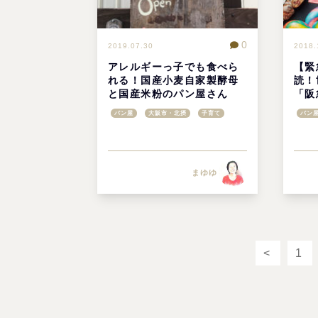
0
2019.07.30
2018.
アレルギーっ子でも食べら
【緊
れる！国産小麦自家製酵母
読！
と国産米粉のパン屋さん
「阪
「Kotubu」@高石市
(月
パン屋
大阪市・北摂
子育て
パン
まゆゆ
<
1