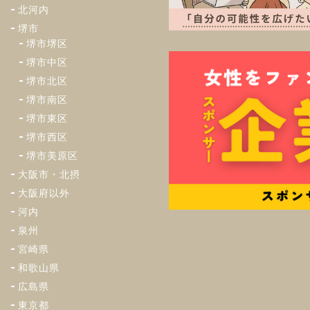
北河内
堺市
堺市堺区
堺市中区
堺市北区
堺市南区
堺市東区
堺市西区
堺市美原区
大阪市・北摂
大阪府以外
河内
泉州
宮崎県
和歌山県
広島県
東京都