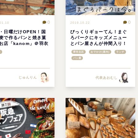
0
0
01.10
2019.10.22
・日曜だけOPEN！国
びっくりギョーてん！まぐ
麦で作るパンと焼き菓
ろパークにキッズメニュー
お店「kanom」＠羽衣
とパン屋さんが仲間入り！
く
屋
堺市北区
おでかけ(屋内)
ランチ
パン屋
じゅんりん
代表あおむし