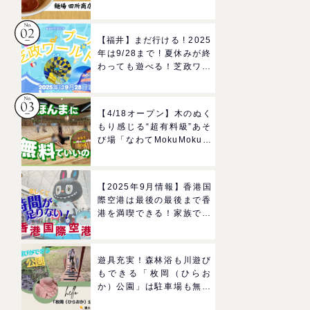
所商店」をママにおすすめ
したい理由
【福井】まだ行ける ! 2025
年は9/28まで ! 夏休みが終
わっても遊べる！芝政ワー
ルドのプールで一日遊びつ
くそう！
【4/18オープン】木のぬく
もり感じる“超有料級”あそ
び場「なわてMokuMokuひ
ろば」へGO！混雑状況や
子どもの反応までリアルレ
ポ＠イオンモール四條畷
【2025年9月情報】香港国
際空港は最後の最後まで香
港を満喫できる！家族で楽
しむグルメ＆おみやげスポ
ットを紹介
遊具充実！森林浴も川遊び
もできる「枚岡（ひらお
か）公園」は駐車場も無料
で駅からも近い！＠東大阪