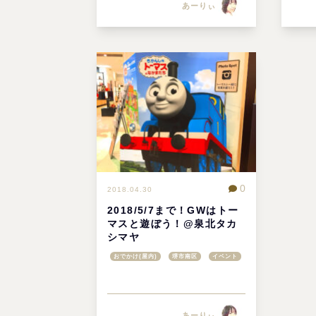
あーりぃ
0
2018.04.30
2018/5/7まで！GWはトー
マスと遊ぼう！@泉北タカ
シマヤ
おでかけ(屋内)
堺市南区
イベント
あーりぃ