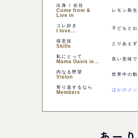
出身 / 在住
Come from &
レモン島生
Live in
コレ好き
子どもとお
I love…
得意技
とりあえず
Skills
私にとって
良い意味で
Mama Oasis is…
内なる野望
世界中の動
Vision
寄り道するなら
ほかのメン
Members
あーり