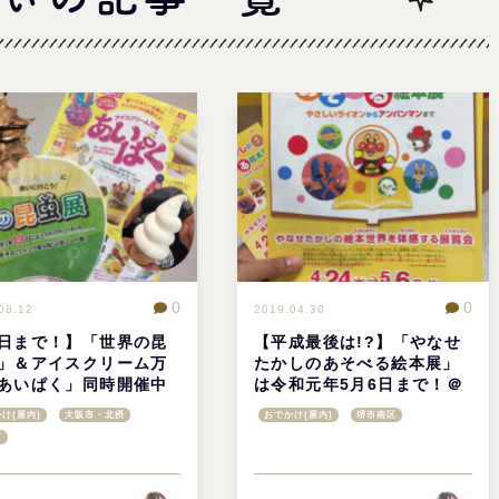
0
0
08.12
2019.04.30
日まで！】「世界の昆
【平成最後は!?】「やなせ
」＆アイスクリーム万
たかしのあそべる絵本展」
あいぱく」同時開催中
は令和元年5月6日まで！＠
べのハルカス
泉北タカシマヤ
け(屋内)
大阪市・北摂
おでかけ(屋内)
堺市南区
て