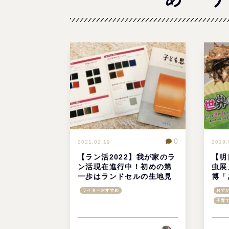
0
2021.02.19
2019.
【ラン活2022】我が家のラ
【明
ン活現在進行中！初めの第
虫展
一歩はランドセルの生地見
博「
本請求から！
@あ
ライターおすすめ
おでか
子育