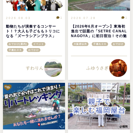
1
1
2026.08.03
2026.07.28
動物たちが演奏するコンサー
【2026年6月オープン】東海初
ト！？大人も子どももトリコに
進出で話題の「SETRE CANAL
なる「ズーラシアンブラス」
NAGOYA」に初日宿泊！その魅
力を徹底レポ＠愛知県名古屋市
おでかけ(屋内)
イベント
大阪府以外
子連れＯＫ
おでかけ
子連れＯＫ
おでかけ
すわりん
ふゆうさぎ