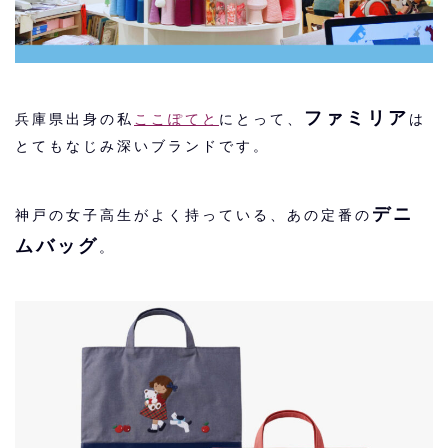
ファミリア
兵庫県出身の私
ここぽてと
にとって、
は
とてもなじみ深いブランドです。
デニ
神戸の女子高生がよく持っている、あの定番の
ムバッグ
。