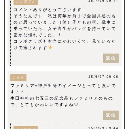
25/7/29 09:47
ここぽてと
コメントありがとうございます！
そうなんです！私は何年か前まで全国共通のも
のと思っていました（笑）子どもの頃、電車に
乗っていたら、女子高生がバッグを持っていて
密かな憧れでした…！
コラボグッズも本当にかわいくて、見ているだ
けで癒されます
返信
25/6/27 09:06
こあら
ファミリア=神戸出身のイメージとっても強いで
す＾＾
生田神社の七五三の記念品もファミリアのもの
で、とてもかわいいですよね♡
返信
25/7/29 09:44
ここぽてと