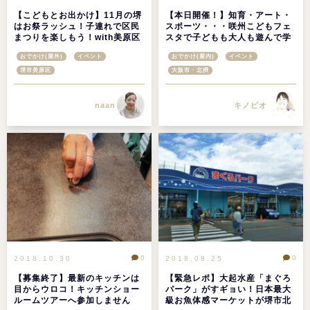
【こどもとお出かけ】11月の堺
【本日開催！】知育・アート・
はお祭ラッシュ！子連れで区民
スポーツ・・・咲州こどもフェ
まつりを楽しもう！with美原区
スタで子どもも大人も遊んで学
レポ
ぼう！
おでかけ(屋外)
イベント
おでかけ(屋内)
イベント
堺市美原区
大阪市・北摂
naan
キノピオ
0
0
2018.10.30
2018.08.25
【募集終了】最新のキッチンは
【緊急レポ】大起水産「まぐろ
目からウロコ！キッチンショー
パーク」がすギョい！日本最大
ルームツアーへ参加しません
級お魚体感マーケットが堺市北