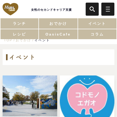
女性のセカンドキャリア支援
ランチ
おでかけ
イベント
レシピ
OasisCafe
コラム
TOP
おでかけ
イベント
イベント