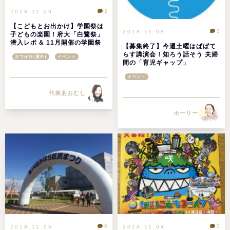
2
2018.11.09
【こどもとお出かけ】学園祭は
0
2018.11.08
子どもの楽園！府大「白鷺祭」
潜入レポ & 11月開催の学園祭
【募集終了】今週土曜はぱぱて
情報
らす講演会！知ろう話そう 夫婦
おでかけ(屋外)
イベント
間の「育児ギャップ」
イベント
代表あおむし
ホーリー
0
0
2018.11.05
2018.11.04