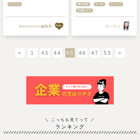
か？
区にOPEN
イベント
堺市北区
ランチ
イベント
子連れＯＫ
ひぃちょ
MamaOasis編集部
<
1
43
44
45
46
47
53
>
ランキング