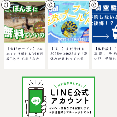
【4/18オープン】木の
【福井】まだ行ける !
【体験談】「
ぬくもり感じる“超有料
2025年は9/28まで ! 夏
車場、予
級”あそび場「なわて
休みが終わっても遊べ
い!?」子連
MokuMokuひろば」へ
る！芝政ワールドのプ
んだ混雑事情
GO！混雑状況や子ども
ールで一日遊びつくそ
め対策
の反応までリアルレポ
う！
＠イオンモール四條畷