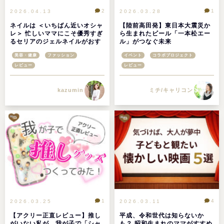
2
1
2026.04.13
2026.03.28
ネイルは ＜いちばん近いオシャ
【陸前高田発】東日本大震災か
レ＞ 忙しいママにこそ優秀すぎ
ら生まれたビール「一本松エー
るセリアのジェルネイルがおす
ル」がつなぐ未来
すめ【100均ジェルネイル】
美容・健康
ファッション
イベント
コラボプロジェクト
レビュー
レビュー
ミチ/キャリコン
kazumin
1
4
2026.03.25
2026.03.11
【アクリー正直レビュー】推し
平成、令和世代は知らないか
がいない私が、我が子で「シャ
も？ 昭和生まれのママがすすめ