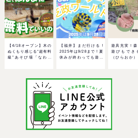
【4/18オープン】木の
【福井】まだ行ける !
遊具充実！森
ぬくもり感じる“超有料
2025年は9/28まで ! 夏
遊びもでき
級”あそび場「なわて
休みが終わっても遊べ
（ひらおか）
MokuMokuひろば」へ
る！芝政ワールドのプ
駐車場も無料
GO！混雑状況や子ども
ールで一日遊びつくそ
も近い！＠東
の反応までリアルレポ
う！
＠イオンモール四條畷