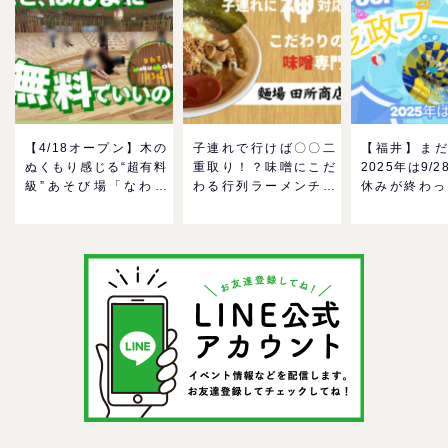
【4/18オープン】木の
子連れで行けば〇〇二
【福井】まだ
ぬくもり感じる“超有料
重取り！？味噌にこだ
2025年は9/2
級”あそび場「なわて
わる行列ラーメンチェ
休みが終わっ
MokuMokuひろば」へ
ーン「麺場 田所商店」
る！芝政ワー
GO！混雑状況や子ども
をママにおすすめした
ールで一日遊
の反応までリアルレポ
い理由
う！
＠イオンモール四條畷