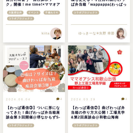
ク」開催！me time!×ママオア
ぱ弁当箱「wappappa(わっぱっ
シス企画＠和歌山市
ぱ)」販売開始
大阪府以外
イベント
子連れＯＫ
コラボプロジェクト
コラボプロジェクト
kiita
ゆっきーな✳︎矢野 幸那
4
4
2024.06.04
2024.03.29
【わっぱ通信③】ついに形にな
【わっぱ通信②】曲げわっぱ弁
ってきた！曲げわっぱ弁当箱座
当箱の作り方大公開！工場見学
談会第３回開催@堺なかもずS-
&第2回座談会@和歌山海南
CUBE
コラボプロジェクト
コラボプロジェクト