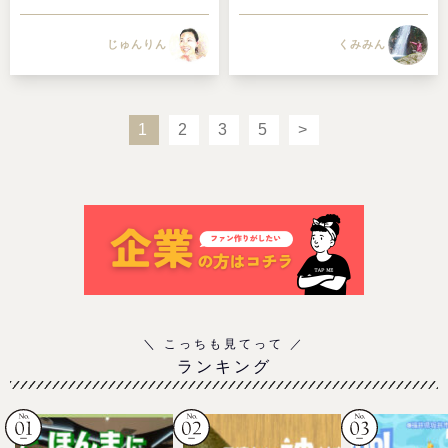
じゅんりん
くみみん
1
2
3
5
>
ランキング