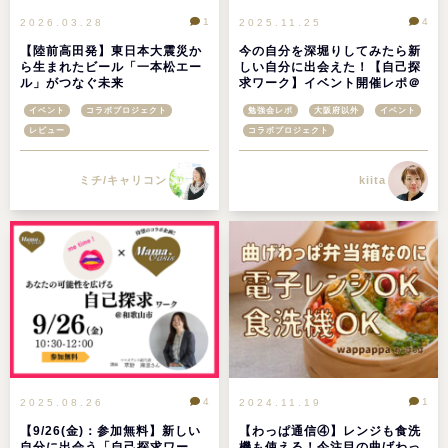
1
4
2026.03.28
2025.11.25
【陸前高田発】東日本大震災か
今の自分を深堀りしてみたら新
ら生まれたビール「一本松エー
しい自分に出会えた！【自己探
ル」がつなぐ未来
求ワーク】イベント開催レポ＠
和歌山県
イベント
コラボプロジェクト
勉強会レポ
大阪府以外
イベント
レビュー
コラボプロジェクト
ミチ/キャリコン
kiita
4
1
2025.08.26
2024.11.19
【9/26(金)：参加無料】新しい
【わっぱ通信④】レンジも食洗
自分に出会う「自己探求ワー
機も使える！今注目の曲げわっ