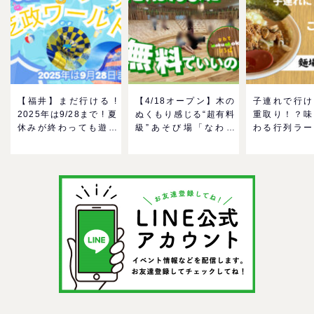
【福井】まだ行ける !
【4/18オープン】木の
子連れで行け
2025年は9/28まで ! 夏
ぬくもり感じる“超有料
重取り！？味
休みが終わっても遊べ
級”あそび場「なわて
わる行列ラー
る！芝政ワールドのプ
MokuMokuひろば」へ
ーン「麺場 
ールで一日遊びつくそ
GO！混雑状況や子ども
をママにおす
う！
の反応までリアルレポ
い理由
＠イオンモール四條畷