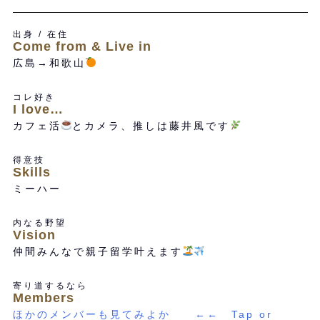
出身 / 在住
Come from & Live in
広島→和歌山
コレ好き
I love…
カフェ活
とカメラ、推しは藤井風です
得意技
Skills
ミーハー
内なる野望
Vision
仲間みんなで親子留学叶えます
寄り道するなら
Members
ほかのメンバーも見てみよか ←← Tap or