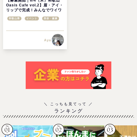
【募集開始｜6/4（木）和歌山
Oasis Cafe vol.2】眉・アイ・
リップで完成！みんなでワイワ
イ「似合わせメイク講座」＠
和歌山県
イベント
美容・健康
Park Biz WAKAYAMA
Aya
ランキング