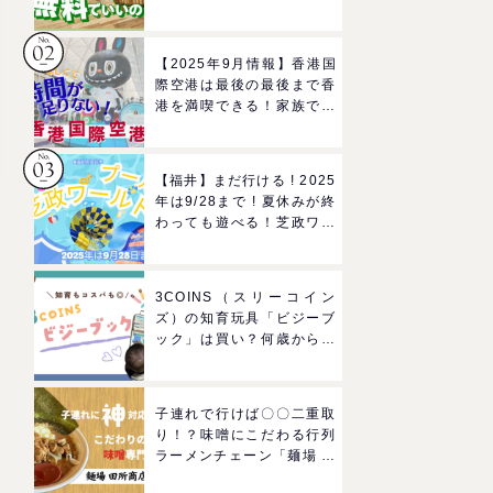
ろば」へGO！混雑状況や
子どもの反応までリアルレ
ポ＠イオンモール四條畷
【2025年9月情報】香港国
際空港は最後の最後まで香
港を満喫できる！家族で楽
しむグルメ＆おみやげスポ
ットを紹介
【福井】まだ行ける ! 2025
年は9/28まで ! 夏休みが終
わっても遊べる！芝政ワー
ルドのプールで一日遊びつ
くそう！
3COINS（スリーコイン
ズ）の知育玩具「ビジーブ
ック」は買い？何歳から使
える？モンテッソーリでも
推奨されるおもちゃをレビ
ュー
子連れで行けば〇〇二重取
り！？味噌にこだわる行列
ラーメンチェーン「麺場 田
所商店」をママにおすすめ