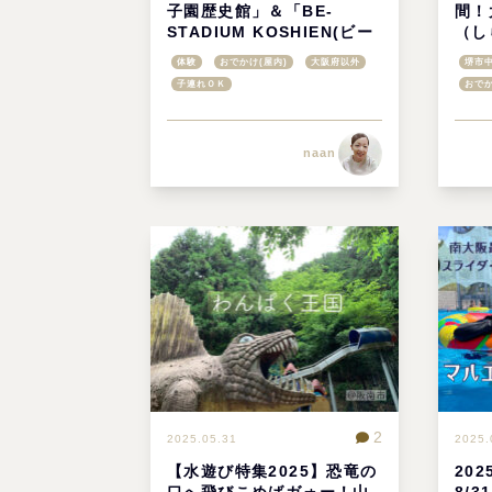
子園歴史館」＆「BE-
間！
STADIUM KOSHIEN(ビー
（し
スタジアム甲子園)」@兵庫
で楽
体験
おでかけ(屋内)
大阪府以外
堺市
県西宮市
子連れＯＫ
おで
naan
2
2025.05.31
2025.
【水遊び特集2025】恐竜の
20