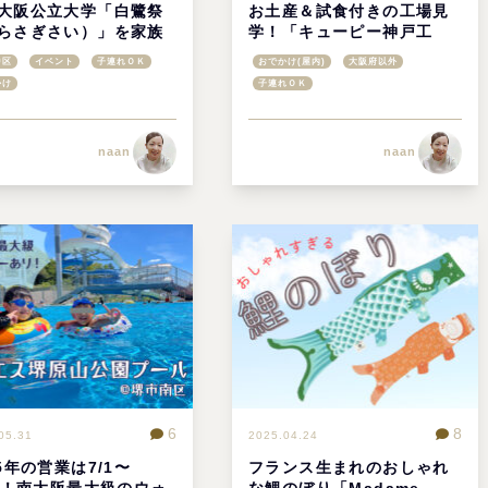
大阪公立大学「白鷺祭
お土産＆試食付きの工場見
らさぎさい）」を家族
学！「キューピー神戸工
しもう@堺市中区
場」でマヨネーズの秘密を
中区
イベント
子連れＯＫ
おでかけ(屋内)
大阪府以外
学ぼう
かけ
子連れＯＫ
naan
naan
6
8
05.31
2025.04.24
25年の営業は7/1〜
フランス生まれのおしゃれ