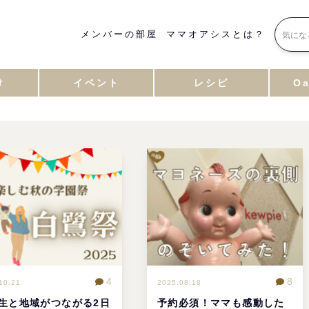
メンバーの部屋
ママオアシスとは？
け
イベント
レシピ
Oa
4
8
10.21
2025.08.18
生と地域がつながる2日
予約必須！ママも感動した