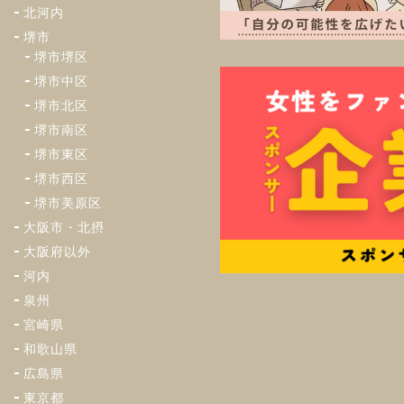
北河内
堺市
堺市堺区
堺市中区
堺市北区
堺市南区
堺市東区
堺市西区
堺市美原区
大阪市・北摂
大阪府以外
河内
泉州
宮崎県
和歌山県
広島県
東京都