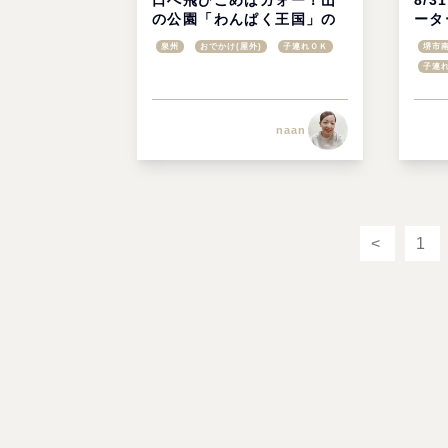
口へ飛びこめばガォー！山
8/
の公園「わんぱく王国」の
ータ
すべり台は200mで大興奮
「マ
泉州
おでかけ(屋外)
子連れＯＫ
堺市
♪@阪南市
ルエ
子連
@堺
naan
<
1