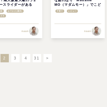
31！南大阪最大級のウォ
な鯉のぼり「Madame
ースライダーがある
MO（マダムモー）」でこど
ルエス堺プール(旧:マ
もの日をお祝いしよう
南区
おでかけ(屋外)
子育て
レビュー
ス堺原山公園プール)」
れＯＫ
市南区【水遊び特集】
naan
naan
2
3
4
31
>