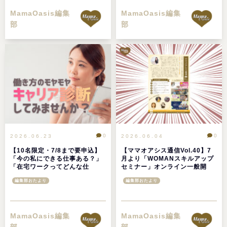
MamaOasis編集
MamaOasis編集
部
部
0
0
2026.06.23
2026.06.04
【10名限定・7/8まで要申込】
【ママオアシス通信Vol.40】7
「今の私にできる仕事ある？」
月より「WOMANスキルアップ
「在宅ワークってどんな仕
セミナー」オンライン一般開
事？」ママオアシスのキャリア
放！6月の注目イベント＆人気
編集部おたより
編集部おたより
診断セッションで解決しよう！
記事TOP5
MamaOasis編集
MamaOasis編集
部
部