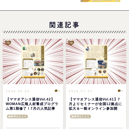
関連記事
0
0
2026.08.04
2026.07.02
【ママオアシス通信Vol.42】
【ママオアシス通信Vol.41】7
WOMAN広報人材養成プログラ
月よりセミナーが全国12拠点に
ム第1期修了！7月の人気記事
拡大＆一般オンライン参加開
TOP5＆注目イベント情報
始！6月の人気記事TOP5＆注目
編集部おたより
編集部おたより
イベント情報