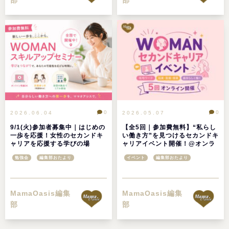
0
0
2026.06.04
2026.05.07
9/1(火)参加者募集中｜はじめの
【全5回｜参加費無料】“私らし
一歩を応援！女性のセカンドキ
い働き方”を見つけるセカンドキ
ャリアを応援する学びの場
ャリアイベント開催！@オンラ
「WOMANスキルアップセミナ
イン
勉強会
編集部おたより
イベント
編集部おたより
ー」
MamaOasis編集
MamaOasis編集
部
部