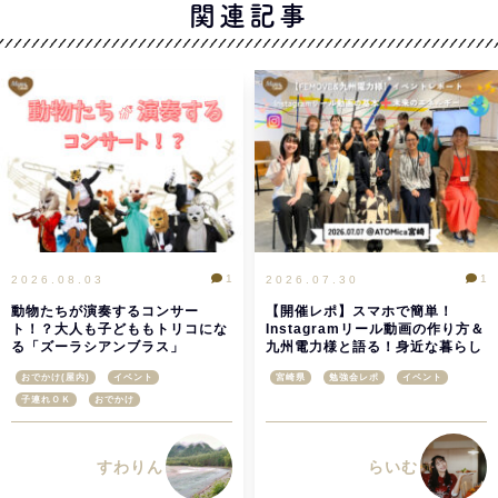
関連記事
1
1
2026.08.03
2026.07.30
動物たちが演奏するコンサー
【開催レポ】スマホで簡単！
ト！？大人も子どももトリコにな
Instagramリール動画の作り方＆
る「ズーラシアンブラス」
九州電力様と語る！身近な暮らし
と未来のエネルギー＠ATOMica
おでかけ(屋内)
イベント
宮崎県
勉強会レポ
イベント
宮崎
子連れＯＫ
おでかけ
すわりん
らいむ