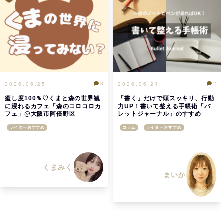
3
2
2026.06.25
2026.06.24
癒し度100％♡くまと森の世界観
「書く」だけで頭スッキリ、行動
に浸れるカフェ「森のコロコロカ
力UP！書いて整える手帳術「バ
フェ」@大阪市阿倍野区
レットジャーナル」のすすめ
ライターおすすめ
コラム
ライターおすすめ
くまみく
まいか