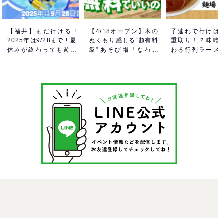
【福井】まだ行ける !
【4/18オープン】木の
子連れで行け
2025年は9/28まで ! 夏
ぬくもり感じる“超有料
重取り！？味
休みが終わっても遊べ
級”あそび場「なわて
わる行列ラー
る！芝政ワールドのプ
MokuMokuひろば」へ
ーン「麺場 田
ールで一日遊びつくそ
GO！混雑状況や子ども
をママにおす
う！
の反応までリアルレポ
い理由
＠イオンモール四條畷