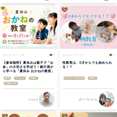
0
1
2026.07.28
2026.07.23
【参加無料】夏休みは親子で「お
性教育は、0才からでも始められ
金」の大切さを学ぼう！銀行員か
る！？
ら学べる「夏休み おかねの教室」
が桃山学院大学で開催
泉州
イベント
子育て
ライターおすすめ
子育て
子連れＯＫ
naan
みーちゃん