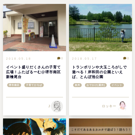
0
0
2018.05.18
2018.05.17
イベント盛りだくさんの子育て
トランポリンや大玉ころがしで
広場！ふたばるーむ@堺市南区
遊べる！岸和田の公園といえ
新檜尾台
ば、とんぼ池公園
堺市南区
子育てひろば
泉州
おでかけ(屋外)
イベント
J
ロッキー