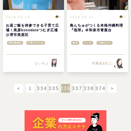
0
0
2018.05.14
2018.05.11
お昼ご飯を持参できる子育て広
島んちゅがつくる本格沖縄料理
場！美原kosodateつむぎ広場
『琉球』＠和泉市青葉台
@堺市美原区
堺市美原区
子育てひろば
泉州
ランチ
子連れＯＫ
ひぃちょ
代表あおむし
<
1
334
335
336
337
338
374
>