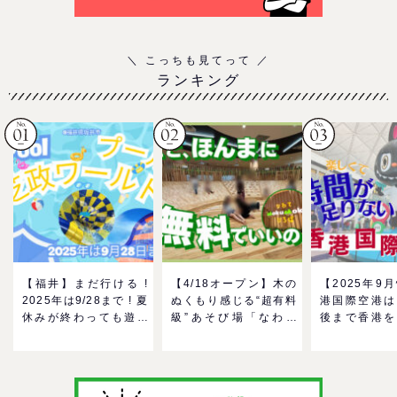
ランキング
【福井】まだ行ける !
【4/18オープン】木の
【2025年9
2025年は9/28まで ! 夏
ぬくもり感じる“超有料
港国際空港は
休みが終わっても遊べ
級”あそび場「なわて
後まで香港を
る！芝政ワールドのプ
MokuMokuひろば」へ
る！家族で楽
ールで一日遊びつくそ
GO！混雑状況や子ども
メ＆おみやげ
う！
の反応までリアルレポ
を紹介
＠イオンモール四條畷