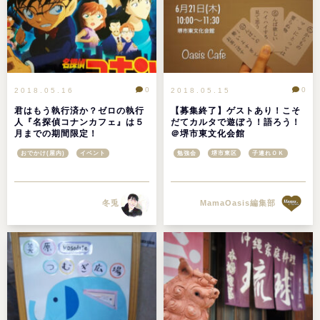
0
0
2018.05.16
2018.05.15
君はもう執行済か？ゼロの執行
【募集終了】ゲストあり！こそ
人『名探偵コナンカフェ』は５
だてカルタで遊ぼう！語ろう！
月までの期間限定！
＠堺市東文化会館
おでかけ(屋内)
イベント
勉強会
堺市東区
子連れＯＫ
冬兎
MamaOasis編集部