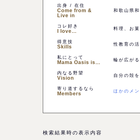
出身 / 在住
Come from &
和歌山県和
Live in
コレ好き
料理、お菓
I love…
得意技
性教育の活
Skills
私にとって
輪が広がる
Mama Oasis is…
内なる野望
自分の殻を
Vision
寄り道するなら
ほかのメン
Members
検索結果時の表示内容