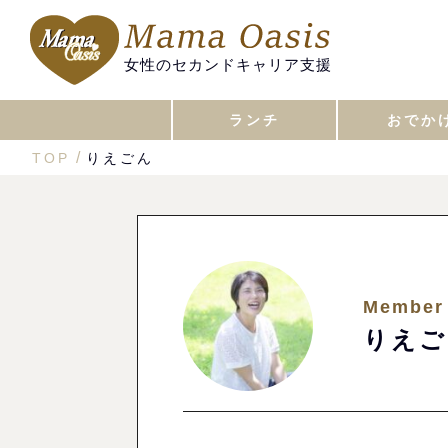
女性のセカンドキャリア支援
ランチ
おでか
TOP
りえごん
Member
りえご