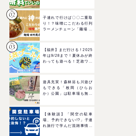
ろば」へGO！混雑状況や
子どもの反応までリアルレ
ポ＠イオンモール四條畷
子連れで行けば〇〇二重取
り！？味噌にこだわる行列
ラーメンチェーン「麺場 田
所商店」をママにおすすめ
したい理由
【福井】まだ行ける ! 2025
年は9/28まで ! 夏休みが終
わっても遊べる！芝政ワー
ルドのプールで一日遊びつ
くそう！
遊具充実！森林浴も川遊び
もできる「枚岡（ひらお
か）公園」は駐車場も無料
で駅からも近い！＠東大阪
市
【体験談】「関空の駐車
場、予約できない!?」子連
れ旅行で学んだ混雑事情と
おすすめ対策