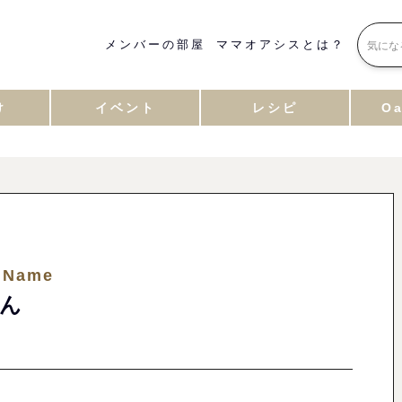
メンバーの部屋
ママオアシスとは？
け
イベント
レシピ
Oa
 Name
ん