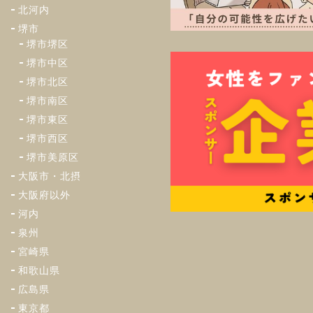
北河内
堺市
堺市堺区
堺市中区
堺市北区
堺市南区
堺市東区
堺市西区
堺市美原区
大阪市・北摂
大阪府以外
河内
泉州
宮崎県
和歌山県
広島県
東京都