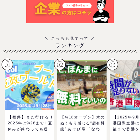
ランキング
【福井】まだ行ける !
【4/18オープン】木の
【2025年9
2025年は9/28まで ! 夏
ぬくもり感じる“超有料
港国際空港は
休みが終わっても遊べ
級”あそび場「なわて
後まで香港を
る！芝政ワールドのプ
MokuMokuひろば」へ
る！家族で楽