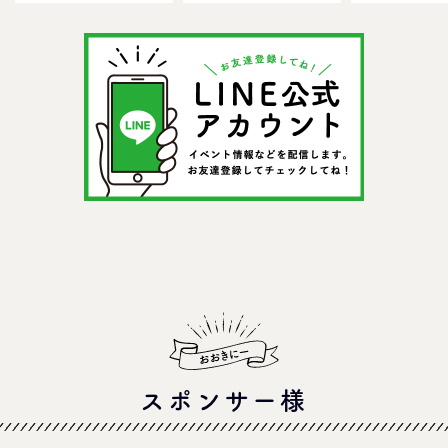
ールで一日遊びつくそ
GO！混雑状況や子ども
メ＆おみやげ
う！
の反応までリアルレポ
を紹介
＠イオンモール四條畷
スポンサー様