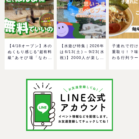
【4/18オープン】木の
【水遊び特集｜2026年
子連れで行け
ぬくもり感じる“超有料
は6/13(土)～9/23(水
重取り！？味
級”あそび場「なわて
祝)】2000人が楽しめ
わる行列ラー
MokuMokuひろば」へ
る水遊び施設！小さい
ーン「麺場 
GO！混雑状況や子ども
子どもが夢中になる
をママにおす
の反応までリアルレポ
「西猪名（にしいな）
い理由
＠イオンモール四條畷
公園ウォーターラン
ド」に行こう！＠兵庫
県川西市