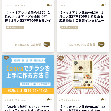
0
0
2026.03.02
2026.02.04
【ママオアシス通信Vol.37】女
【ママオアシス通信vol.36】1
性のスキルアップを全国で応
月の人気記事TOP5！和歌山＆
援！2月人気記事TOP5＆春のイ
広島始動！広報部インタビュー
ベント情報満載♪
編集部おたより
編集部おたより
MamaOasis編集部
MamaOasis編集部
0
4
2026.01.11
2026.01.08
【2/3参加無料】Canvaでチラ
【ママオアシス通信vol.35】12
シを上手に作る方法を学ぼう！
月の人気記事TOP5！地域から