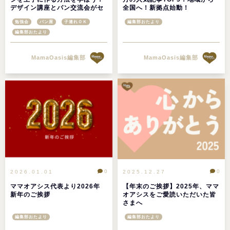
デザイン講座とパン交流会がセ
全国へ！新拠点始動！
ットになった＠泉佐野市
勉強会
パン屋
子連れＯＫ
編集部おたより
編集部おたより
MamaOasis編集部
MamaOasis編集部
0
0
2026.01.01
2025.12.27
ママオアシス代表より2026年
【年末のご挨拶】2025年、ママ
新年のご挨拶
オアシスをご愛読いただいた皆
さまへ
編集部おたより
編集部おたより