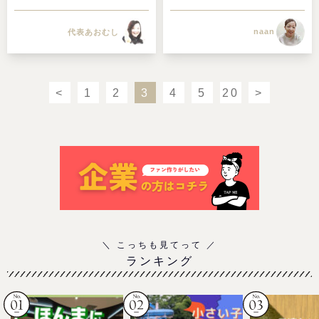
naan
代表あおむし
<
1
2
3
4
5
20
>
ランキング