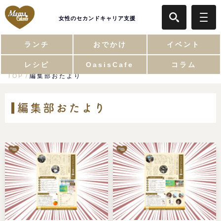
女性のセカンドキャリア支援
ランチ
おでかけ
イベント
レシピ
OasisCafe
コラム
TOP
編集部おたより
編集部おたより