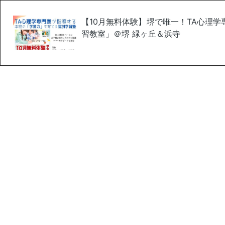
【10月無料体験】堺で唯一！TA心理
習教室」＠堺 緑ヶ丘＆浜寺