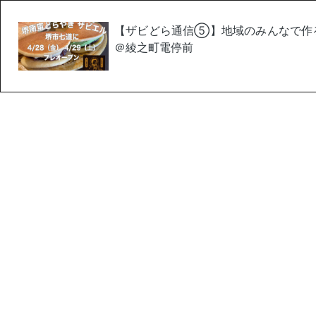
【ザビどら通信⑤】地域のみんなで作る
＠綾之町電停前