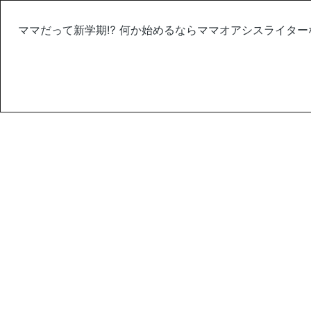
ママだって新学期⁉︎ 何か始めるならママオアシスライタ